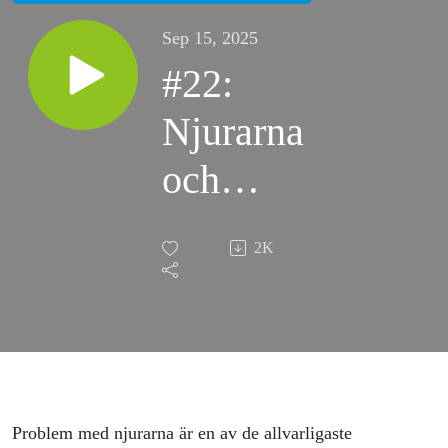
Sep 15, 2025
#22:
Njurarna
och
diabetes
2K
– från
mörk
oro till
ljus
Problem med njurarna är en av de allvarligaste