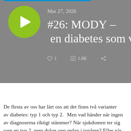
Mar 27, 2026
#26: MODY –
en diabetes som v
1
1.8K
De flesta av oss har lärt oss att det finns två varianter
av diabetes: typ 1 och typ 2. Men vad händer när ingen
av diagnoserna riktigt stämmer? När sjukdomen ter sig
som en typ 2, men dyker upp redan i tonåren? Eller när